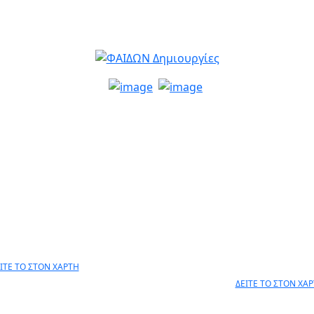
info@faidon.gr
ΜΕΛΑΝΙΔΗ 4,
ΑΝΕΞΑΡΤΗΣΙΑΣ
ΩΑΝΝΙΝΑ, 45332
& ΛΟΡΔΟΥ ΒΥΡΩ
30 26510 79105
ΙΩΑΝΝΙΝΑ, 452
+30 26510 791
ΙΤΕ ΤΟ ΣΤΟΝ ΧΑΡΤΗ
ΔΕΙΤΕ ΤΟ ΣΤΟΝ ΧΑ